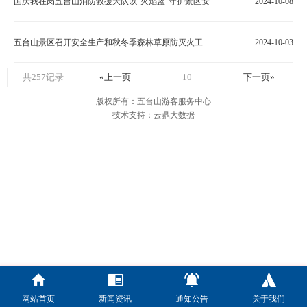
国庆我在岗五台山消防救援大队以“火焰蓝”守护景区安
2024-10-08
五台山景区召开安全生产和秋冬季森林草原防灭火工作安排部署会
2024-10-03
共257记录
«上一页
10
下一页»
版权所有：五台山游客服务中心
技术支持：云鼎大数据
网站首页
新闻资讯
通知公告
关于我们