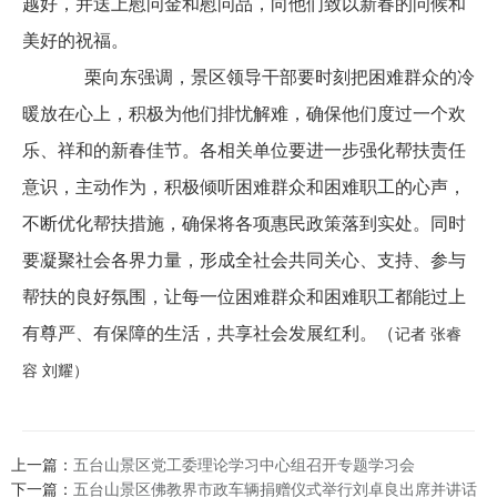
越好，并送上慰问金和慰问品，向他们致以新春的问候和
美好的祝福。
栗向东强调，景区领导干部要时刻把困难群众的冷
暖放在心上，积极为他们排忧解难，确保他们度过一个欢
乐、祥和的新春佳节。各相关单位要进一步强化帮扶责任
意识，主动作为，积极倾听困难群众和困难职工的心声，
不断优化帮扶措施，确保将各项惠民政策落到实处。同时
要凝聚社会各界力量，形成全社会共同关心、支持、参与
帮扶的良好氛围，让每一位困难群众和
困难
职工都能过上
有尊严、有保障的生活，共享社会发展红利。（
记者
张睿
容 刘耀
）
上一篇：
五台山景区党工委理论学习中心组召开专题学习会
下一篇：
五台山景区佛教界市政车辆捐赠仪式举行刘卓良出席并讲话