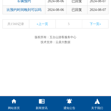
车辆预约
2024-08-06
已回复
2024-08-07
比预约时间晚到可以吗
2024-08-06
已回复
2024-08-07
共1560记录
«上一页
5
下一页»
版权所有：五台山游客服务中心
技术支持：云鼎大数据
网站首页
新闻资讯
通知公告
关于我们