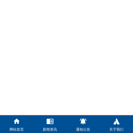
网站首页
新闻资讯
通知公告
关于我们