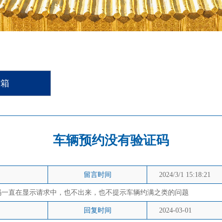
信箱
车辆预约没有验证码
留言时间
2024/3/1 15:18:21
码一直在显示请求中，也不出来，也不提示车辆约满之类的问题
回复时间
2024-03-01