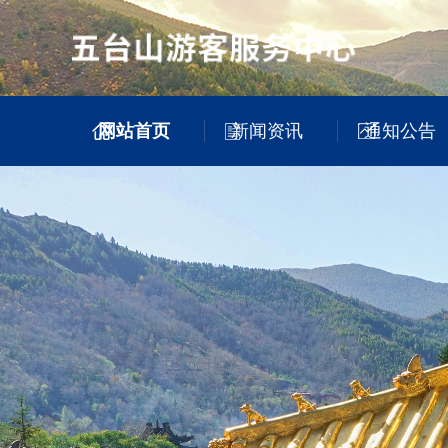
网站首页
新闻资讯
通知公告