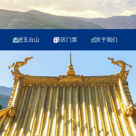
走进五台山
景区门票
关于我们