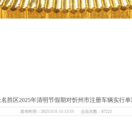
名胜区2025年清明节假期对忻州市注册车辆实行
发布时间：2025/3/31 11:13:53 点击次数：87222