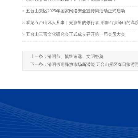
> 五台山景区2025年国家网络安全宣传周活动正式启动
> 看见五台山凡人凡事｜光影里的修行者 用舞台演绎山的温
> 五台山三晋文化研究会正式成立召开第一届会员大会
上一条：
清明节、慎终追远、文明祭奠
下一条：
清明假期释放市场新潜能 五台山景区春日旅游