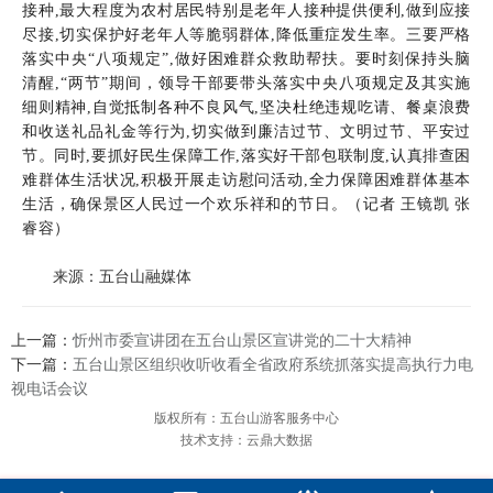
接种,最大程度为农村居民特别是老年人接种提供便利,做到应接
尽接,切实保护好老年人等脆弱群体,降低重症发生率。三要严格
落实中央“八项规定”,做好困难群众救助帮扶。要时刻保持头脑
清醒,“两节”期间，领导干部要带头落实中央八项规定及其实施
细则精神,自觉抵制各种不良风气,坚决杜绝违规吃请、餐桌浪费
和收送礼品礼金等行为,切实做到廉洁过节、文明过节、平安过
节。同时,要抓好民生保障工作,落实好干部包联制度,认真排查困
难群体生活状况,积极开展走访慰问活动,全力保障困难群体基本
生活，确保景区人民过一个欢乐祥和的节日。
（记者 王镜凯 张
睿容）
来源：五台山融媒体
上一篇：
忻州市委宣讲团在五台山景区宣讲党的二十大精神
下一篇：
五台山景区组织收听收看全省政府系统抓落实提高执行力电
视电话会议
版权所有：五台山游客服务中心
技术支持：云鼎大数据