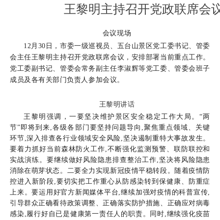
王黎明主持召开党政联席会议
会议现场
12月30日，市委一级巡视员、五台山景区党工委书记、管委
会主任王黎明主持召开党政联席会议，安排部署当前重点工作。
党工委副书记、管委会常务副主任李淑辉等党工委、管委会班子
成员及各有关部门负责人参加会议。
王黎明讲话
王黎明强调，一要坚决维护景区安全稳定工作大局。“两
节”即将到来,各级各部门要坚持问题导向,聚焦重点领域、关键
环节,深入排查各行业领域安全风险,坚决遏制重特大事故发生。
要着力抓好当前森林防火工作,不断强化监测预警、联防联控和
实战演练。要继续做好风险隐患排查整治工作,坚决将风险隐患
消除在萌芽状态。二要全力实现新冠疫情平稳转段。随着疫情防
控进入新阶段,要切实把工作重心从防感染转到保健康、防重症
上来。要运用好官方新闻媒体平台,继续加强对疫情的科普宣传,
引导群众正确看待政策调整、正确落实防护措施、正确应对病毒
感染,履行好自已是健康第一责任人的职责。同时,继续强化疫苗