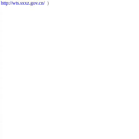
(
http://wts.sxxz.gov.cn/
)