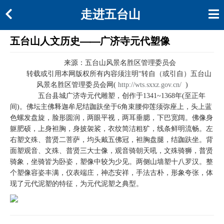
走进五台山
五台山人文历史——广济寺元代塑像
来源：五台山风景名胜区管理委员会
转载或引用本网版权所有内容须注明“转自（或引自）五台山
风景名胜区管理委员会网(
http://wts.sxxz.gov.cn/
)
五台县城广济寺元代雕塑，创作于1341~1368年(至正年
间)。佛坛主佛释迦牟尼结跏趺坐于6角束腰仰莲须弥座上，头上蓝
色螺发盘旋，脸形圆润，两眼平视，两耳垂腮，下巴宽阔。佛像身
躯肥硕，上身袒胸，身披袈裟，衣纹简洁粗犷，线条鲜明流畅。左
右塑文殊、普贤二菩萨，均头戴五佛冠，袒胸盘腿，结跏趺坐。背
面塑观音、文殊、普贤三大士像，观音骑朝天吼，文殊骑狮，普贤
骑象，坐骑皆为卧姿，塑像中较为少见。两侧山墙塑十八罗汉。整
个塑像容姿丰满，仪表端庄，神态安祥，手法古朴，形象夸张，体
现了元代泥塑的特征，为元代泥塑之典型。